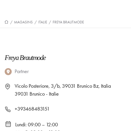
/
MAGASINS
/
ITALIE
/
FREYA BRAUTMODE
Freya Brautmode
Partner
Vicolo Posteriore, 3/b, 39031 Brunico Bz, Italia
39031 Brunico - Italie
+393468483151
Lundi: 09:00 – 12:00