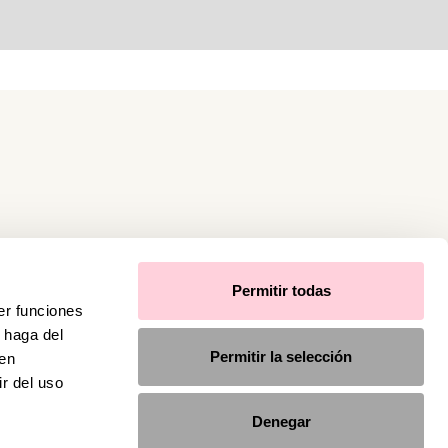
Permitir todas
er funciones
 haga del
Permitir la selección
den
r del uso
Denegar