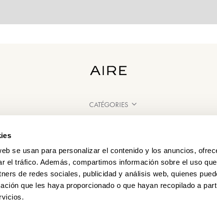
CATÉGORIES
BESOIN D'AIDE ?
ies
POINT DE VENTE
web se usan para personalizar el contenido y los anuncios, ofrec
ar el tráfico. Además, compartimos información sobre el uso que
tners de redes sociales, publicidad y análisis web, quienes pue
ación que les haya proporcionado o que hayan recopilado a parti
vicios.