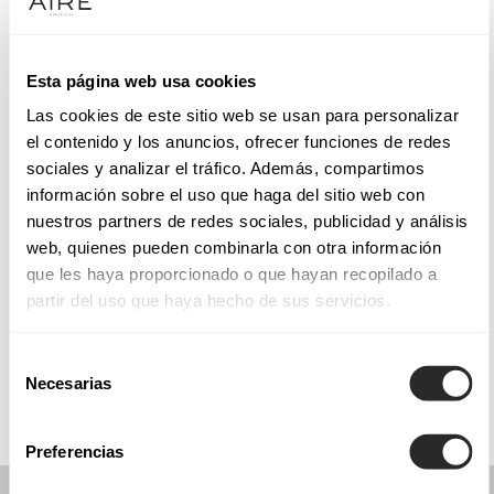
Mardi: 10:00 – 13:30, 17:00 – 20:00
Mercredi: 10:00 – 13:30, 17:00 – 20:00
Jeudi: 10:00 – 13:30, 17:00 – 20:00
Esta página web usa cookies
Vendredi: 10:00 – 13:30, 17:00 – 20:00
Las cookies de este sitio web se usan para personalizar
Samedi: 10:00 – 13:30
el contenido y los anuncios, ofrecer funciones de redes
Dimanche: Fermé
sociales y analizar el tráfico. Además, compartimos
información sobre el uso que haga del sitio web con
nuestros partners de redes sociales, publicidad y análisis
PRENEZ RENDEZ-VOUS
web, quienes pueden combinarla con otra información
que les haya proporcionado o que hayan recopilado a
partir del uso que haya hecho de sus servicios.
COLLECTIONS
COMMUNION
Selección
Necesarias
de
consentimiento
Preferencias