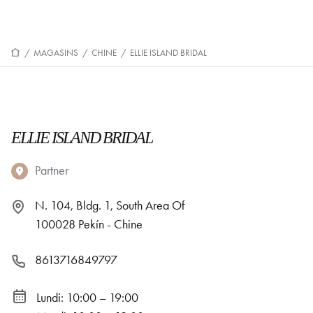
/
MAGASINS
/
CHINE
/
ELLIE ISLAND BRIDAL
ELLIE ISLAND BRIDAL
Partner
N. 104, Bldg. 1, South Area Of
100028 Pekín - Chine
8613716849797
Lundi: 10:00 – 19:00