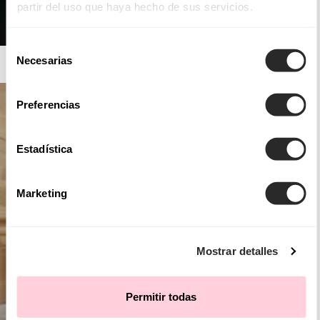
partir del uso que haya hecho de sus servicios.
Selección
AIRE ATELIER
Necesarias
de
consentimiento
Preferencias
Estadística
Marketing
Mostrar detalles
Permitir todas