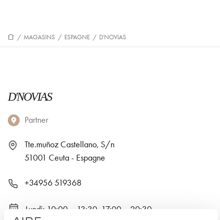
/
MAGASINS
/
ESPAGNE
/
D'NOVIAS
D'NOVIAS
Partner
Tte.muñoz Castellano, S/n
51001 Ceuta - Espagne
+34956 519368
Lundi: 10:00 – 13:30, 17:00 – 20:30