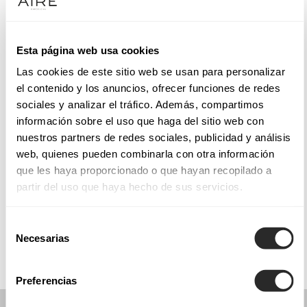
Mardi: 10:00 – 13:30, 17:00 – 20:30
Mercredi: 10:00 – 13:30, 17:00 – 20:30
Jeudi: 10:00 – 13:30, 17:00 – 20:30
Esta página web usa cookies
Vendredi: 10:00 – 13:30, 17:00 – 20:30
Las cookies de este sitio web se usan para personalizar
Samedi: 11:00 – 14:00
el contenido y los anuncios, ofrecer funciones de redes
Dimanche: Fermé
sociales y analizar el tráfico. Además, compartimos
información sobre el uso que haga del sitio web con
nuestros partners de redes sociales, publicidad y análisis
PRENEZ RENDEZ-VOUS
web, quienes pueden combinarla con otra información
que les haya proporcionado o que hayan recopilado a
partir del uso que haya hecho de sus servicios.
COLLECTIONS
COMMUNION
Selección
Necesarias
de
consentimiento
Preferencias