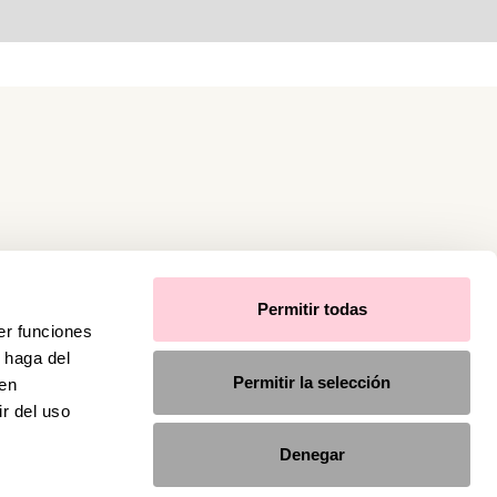
Permitir todas
er funciones
 haga del
Permitir la selección
den
r del uso
Denegar