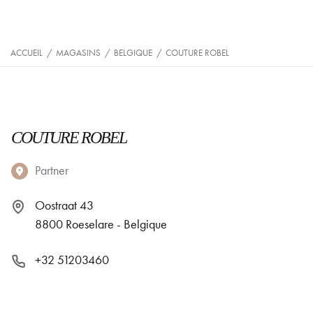
ACCUEIL
/
MAGASINS
/
BELGIQUE
/
COUTURE ROBEL
COUTURE ROBEL
Partner
Oostraat 43
8800 Roeselare - Belgique
+32 51203460