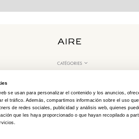
CATÉGORIES
BESOIN D'AIDE ?
ies
POINT DE VENTE
web se usan para personalizar el contenido y los anuncios, ofrec
ar el tráfico. Además, compartimos información sobre el uso que
tners de redes sociales, publicidad y análisis web, quienes pue
ación que les haya proporcionado o que hayan recopilado a parti
vicios.