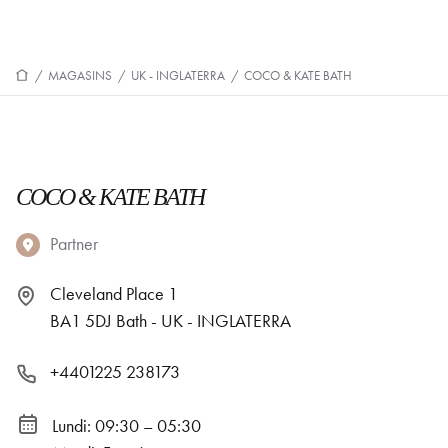
/
MAGASINS
/
UK - INGLATERRA
/
COCO & KATE BATH
COCO & KATE BATH
Partner
Cleveland Place 1
BA1 5DJ Bath - UK - INGLATERRA
+4401225 238173
Lundi: 09:30 – 05:30