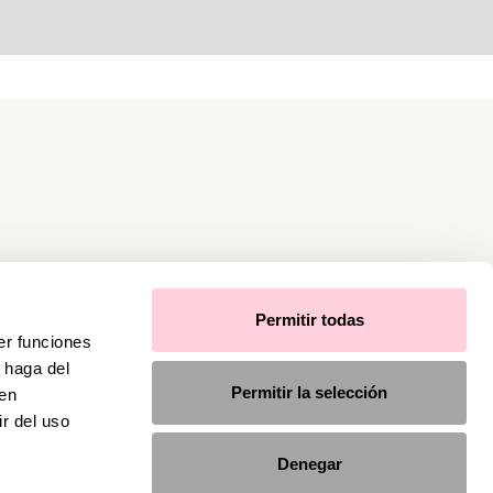
Permitir todas
er funciones
 haga del
Permitir la selección
den
r del uso
Denegar