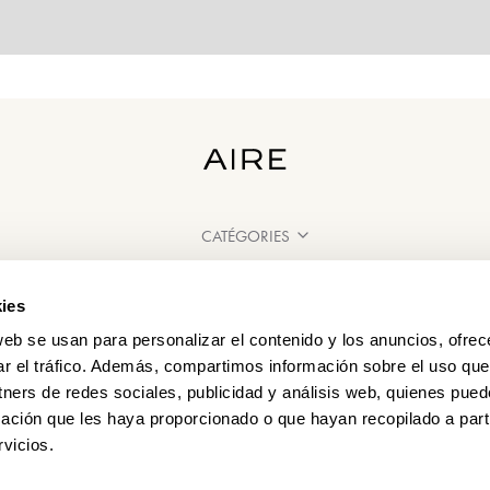
CATÉGORIES
BESOIN D'AIDE ?
ies
POINT DE VENTE
web se usan para personalizar el contenido y los anuncios, ofrec
ar el tráfico. Además, compartimos información sobre el uso que
tners de redes sociales, publicidad y análisis web, quienes pue
ación que les haya proporcionado o que hayan recopilado a parti
vicios.