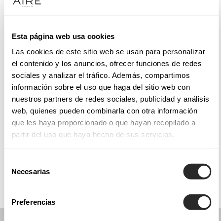
Mardi: 10:00 – 13:00, 14:00 – 18:00
Mercredi: Fermé
Jeudi: 10:00 – 13:00, 14:00 – 18:00
Esta página web usa cookies
Vendredi: 10:00 – 13:00
Las cookies de este sitio web se usan para personalizar
Samedi: 10:00 – 14:00
el contenido y los anuncios, ofrecer funciones de redes
Dimanche: Fermé
sociales y analizar el tráfico. Además, compartimos
información sobre el uso que haga del sitio web con
nuestros partners de redes sociales, publicidad y análisis
PRENEZ RENDEZ-VOUS
web, quienes pueden combinarla con otra información
que les haya proporcionado o que hayan recopilado a
partir del uso que haya hecho de sus servicios.
COLLECTIONS
COMMUNION
Selección
Necesarias
de
consentimiento
Preferencias