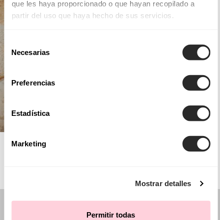
que les haya proporcionado o que hayan recopilado a
partir del uso que haya hecho de sus servicios.
Selección
Necesarias
de
consentimiento
Preferencias
Estadística
AIRE BARCELONA
Marketing
Mostrar detalles
Permitir todas