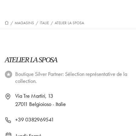
/
MAGASINS
/
ITALIE
/
ATELIER LA SPOSA
ATELIER LA SPOSA
Boutique Silver Partner: Sélection représentative de la
collection.
Via Tre Martiri, 13
27011 Belgioioso - Italie
+39 0382969541