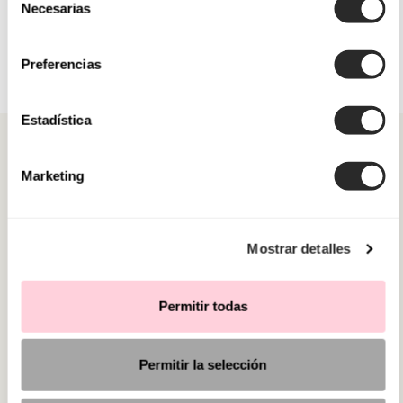
Necesarias
de
consentimiento
Preferencias
Estadística
Marketing
CATEGORIAS
Mostrar detalles
PRECISA DE AJUDA?
Permitir todas
PONTOS DE VENDA
Permitir la selección