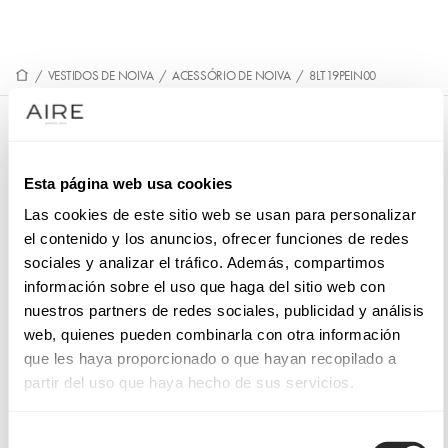
/
VESTIDOS DE NOIVA
/
ACESSÓRIO DE NOIVA
/
8LT19PEIN00
8LT19PEIN00
Pente convexo de noiva de estilo boémio, realizado em
Esta página web usa cookies
guipur. Deslumbre com um modelo MB com acessórios
Las cookies de este sitio web se usan para personalizar
exclusivos.
el contenido y los anuncios, ofrecer funciones de redes
sociales y analizar el tráfico. Además, compartimos
información sobre el uso que haga del sitio web con
nuestros partners de redes sociales, publicidad y análisis
SOLICITE UMA MARCAÇÃO
web, quienes pueden combinarla con otra información
que les haya proporcionado o que hayan recopilado a
partir del uso que haya hecho de sus servicios.
Selección