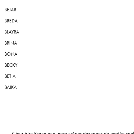
BEJAR
BREDA
BLAYRA
BRINA
BONA
BECKY
BETIA
BAIKA
Chez Aire Barcelona, nous créons des robes de mariée sophi