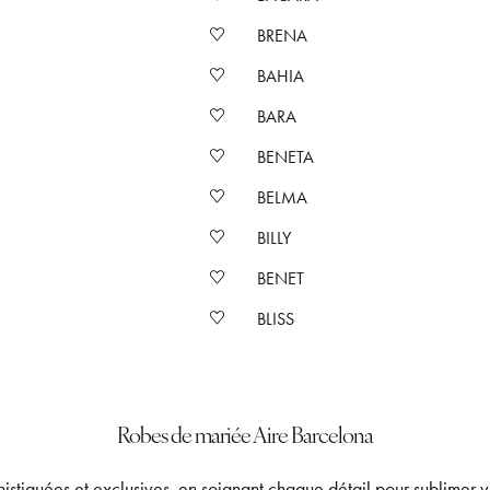
BRENA
BAHIA
BARA
BENETA
BELMA
BILLY
BENET
BLISS
Robes de mariée Aire Barcelona
stiquées et exclusives, en soignant chaque détail pour sublimer v