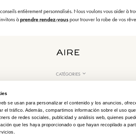
 conseils entièrement personnalisés. Nous voulons vous aider à tro
invitons à
prendre rendez-vous
pour trouver la robe de vos rêv
CATÉGORIES
BESOIN D'AIDE ?
ies
POINT DE VENTE
web se usan para personalizar el contenido y los anuncios, ofrec
ar el tráfico. Además, compartimos información sobre el uso que
tners de redes sociales, publicidad y análisis web, quienes pue
ación que les haya proporcionado o que hayan recopilado a parti
vicios.