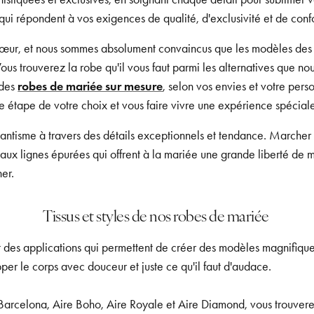
ui répondent à vos exigences de qualité, d'exclusivité et de confo
e cœur, et nous sommes absolument convaincus que les modèles des
Vous trouverez la robe qu'il vous faut parmi les alternatives que 
 des
robes de mariée sur mesure
, selon vos envies et votre perso
étape de votre choix et vous faire vivre une expérience spéciale
ntisme à travers des détails exceptionnels et tendance. Marcher j
aux lignes épurées qui offrent à la mariée une grande liberté de m
her.
Tissus et styles de nos robes de mariée
t des applications qui permettent de créer des modèles magnifiques 
pper le corps avec douceur et juste ce qu'il faut d'audace.
e Barcelona, Aire Boho, Aire Royale et Aire Diamond, vous trouve